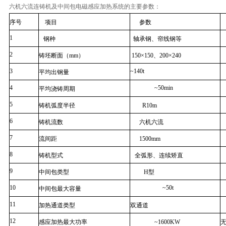
六机六流连铸机及中间包电磁感应加热系统的主要参数：
序号
项目
参数
1
钢种
轴承钢、帘线钢等
2
铸坯断面（
mm
）
150
×
150
、
200
×
240
3
~140t
平均出钢量
4
~50min
平均浇铸周期
5
铸机弧度半径
R10m
6
铸机流数
六机六流
7
流间距
1500mm
8
铸机型式
全弧形、连续矫直
9
中间包类型
H
型
10
~50t
中间包最大容量
11
加热通道类型
双通道
12
感应加热最大功率
~1600KW