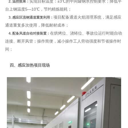
实现目标温度：±
3
℃的中间罐钢水控制要求；降低平
2. 温控效果：
台上钢温度
5
—
10
℃，节约精炼能耗；
项目配备通道火焰清理系统，满足感应
3. 感应区流钢通道重复利用：
通道重复多次使用，降低耐材成本；
在烘烤位、浇铸位、事故位运行时能自动
4. 配备风道自动对接装置：
连接、断开风管；操作简便，减小操作工人劳动强度和节省操作时
间；
四、感应加热项目现场