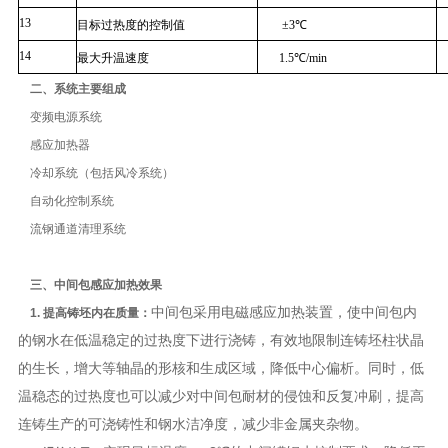
13
目标过热度的控制值
±
3
℃
14
最大升温速度
1.5
℃
/min
二、系统主要组成
变频电源系统
感应加热器
冷却系统（包括风冷系统）
自动化控制系统
流钢通道清理系统
三、中间包感应加热效果
中间包采用电磁感应加热装置，使中间包内
1. 提高铸坯内在质量：
的钢水在低温稳定的过热度下进行浇铸，有效地限制连铸坯柱状晶
的生长，增大等轴晶的形核和生成区域，降低中心偏析。同时，低
温稳态的过热度也可以减少对中间包耐材的侵蚀和反复冲刷，提高
连铸生产的可浇铸性和钢水洁净度，减少非金属夹杂物。