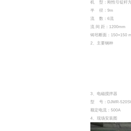
机 型：刚性引锭杆
半 径：9m
流 数：6流
流 间 距：1200mm
铸坯断面：150×150 m
2、主要钢种
3、电磁搅拌器
型 号：DJMR-520S
额定电流：500A
4、现场安装图