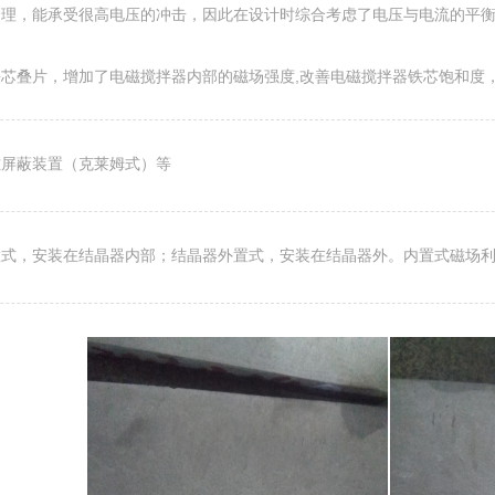
合理，能承受很高电压的冲击，因此在设计时综合考虑了电压与电流的平
芯叠片，增加了电磁搅拌器内部的磁场强度,改善电磁搅拌器铁芯饱和度
磁屏蔽装置（克莱姆式）等
置式，安装在结晶器内部；结晶器外置式，安装在结晶器外。内置式磁场