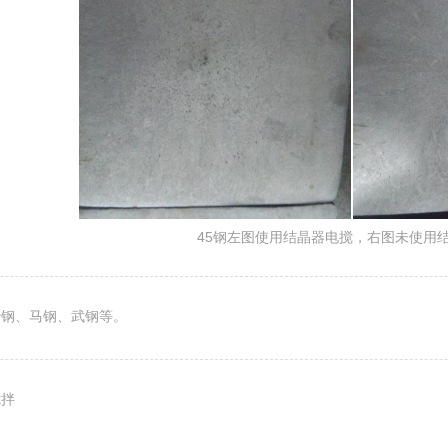
45钢左图使用结晶器电搅，右图未使用
沙钢、马钢、武钢等。
搅拌